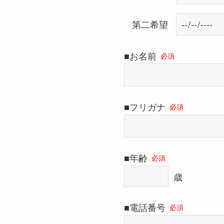
第二希望
■お名前
必須
■フリガナ
必須
■年齢
必須
歳
■電話番号
必須