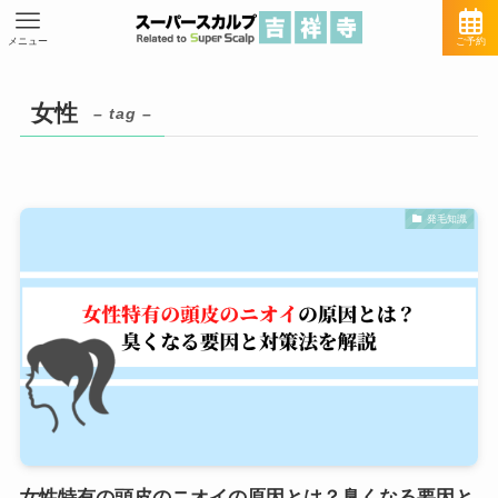
メニュー
ご予約
女性
– tag –
発毛知識
女性特有の頭皮のニオイの原因とは？臭くなる要因と