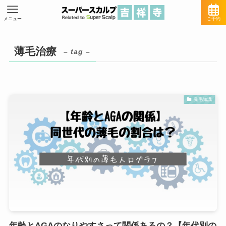
メニュー
ご予約
薄毛治療
– tag –
発毛知識
年齢とAGAのなりやすさって関係あるの？【年代別の