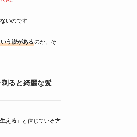
のです。
ない
のか、そ
という説がある
を剃ると綺麗な髪
と信じている方
生える」