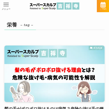
メニュー
ご予約
栄養
– tag –
発毛知識
髪の毛がポロポロ抜けるのは病気？危険な抜け毛の種