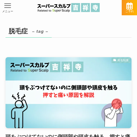
メニュー
ご予約
脱毛症
– tag –
発毛知識
頭をぶつけてないのに側頭部や頭皮を触る、押すと痛