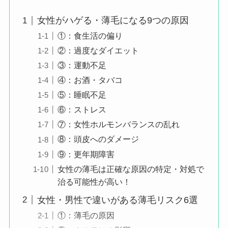
女性がハゲる・薄毛になる9つの原因
①：食生活の偏り
②：過度なダイエット
③：運動不足
④：お酒・タバコ
⑤：睡眠不足
⑥：ストレス
⑦：女性ホルモンバランスの乱れ
⑧：頭皮へのダメージ
⑨：更年期障害
女性の薄毛は正確な原因の特定・対処で
治る可能性が高い！
女性・男性で違いがある薄毛リスク6選
①：薄毛の原因