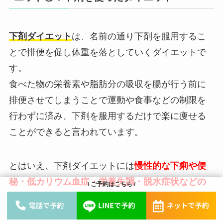
下剤ダイエット
は、名前の通り下剤を服用するこ
とで排便を促し体重を落としていくダイエットで
す。
食べた物の栄養素や脂肪分の吸収を腸が行う前に
排便させてしまうことで運動や食事などの制限を
行わずに済み、下剤を服用するだけで楽に痩せる
ことができると言われています。
とはいえ、下剤ダイエットには
慢性的な下痢や便
秘・低カリウム血症・栄養失調・脱水症状などの
\ ご予約はこちら /
ような症状を起こしてしまう危険性
がありますの
で、安易に行うことをおすすめ出来ません。そし